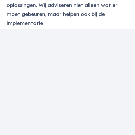
oplossingen. Wij adviseren niet alleen wat er
moet gebeuren, maar helpen ook bij de
implementatie
Klaar om uw
douaneorganisatie te
versterken?
Ontvang praktisch advies en deskundige
begeleiding om uw douaneprocessen efficiënter,
compliant en toekomstbestendig te maken.
Neem contact op